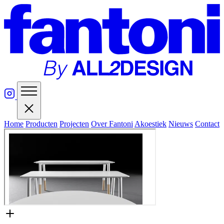
Home
Producten
Projecten
Over Fantoni
Akoestiek
Nieuws
Contact