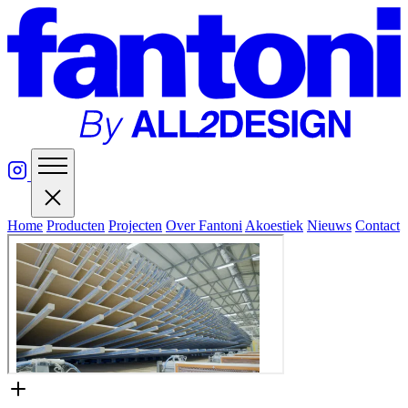
Home
Producten
Projecten
Over Fantoni
Akoestiek
Nieuws
Contact