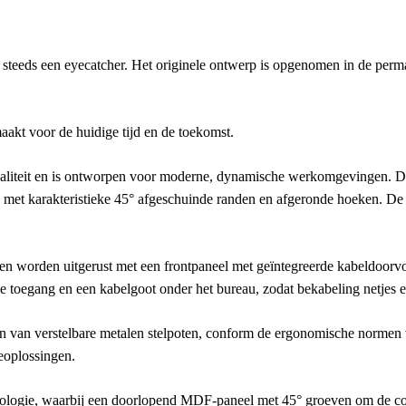
g steeds een eyecatcher. Het originele ontwerp is opgenomen in de per
maakt voor de huidige tijd en de toekomst.
naliteit en is ontworpen voor moderne, dynamische werkomgevingen. 
 met karakteristieke 45° afgeschuinde randen en afgeronde hoeken. De 
nen worden uitgerust met een frontpaneel met geïntegreerde kabeldoorvoe
toegang en een kabelgoot onder het bureau, zodat bekabeling netjes en 
n van verstelbare metalen stelpoten, conform de ergonomische normen
ieoplossingen.
logie, waarbij een doorlopend MDF-paneel met 45° groeven om de const