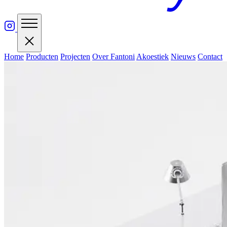
Home
Producten
Projecten
Over Fantoni
Akoestiek
Nieuws
Contact