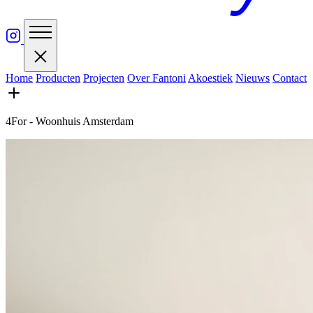
Home
Producten
Projecten
Over Fantoni
Akoestiek
Nieuws
Contact
4For - Woonhuis Amsterdam