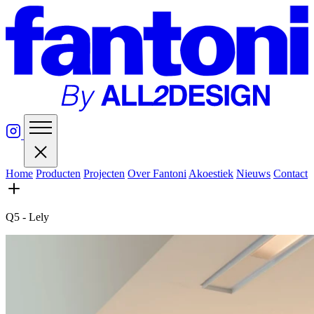
Home
Producten
Projecten
Over Fantoni
Akoestiek
Nieuws
Contact
Q5 - Lely